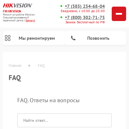
+7 (385) 254-68-04
Ежедневно, с 10:00 до 20:00
FIX-HIKVISION
Ремонт устройств Hikvision
+7 (800) 302-71-75
Специализированный
cервисный центр г.
Барнаул
Звонок бесплатный по РФ
Мы ремонтируем
Позвонить
Главная
FAQ
FAQ
FAQ. Ответы на вопросы
Ремонт видеорегистраторов Hikvision
Ремонт видеодомофонов Hikvision