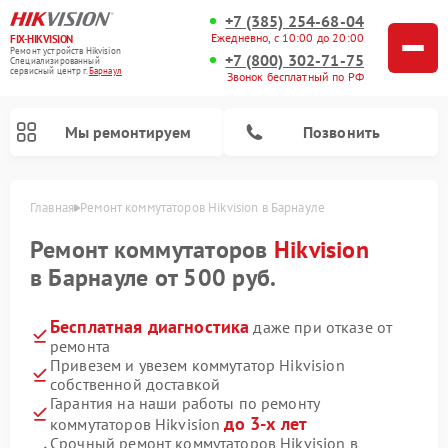
+7 (385) 254-68-04
Ежедневно, с 10:00 до 20:00
FIX-HIKVISION
Ремонт устройств Hikvision
+7 (800) 302-71-75
Специализированный
cервисный центр г.
Барнаул
Звонок бесплатный по РФ
Мы ремонтируем
Позвонить
Главная
Ремонт коммутаторов Hikvision в Барнауле
Ремонт коммутаторов
Hikvision
в Барнауле от 500 руб.
Ремонт видеорегистраторов Hikvision
Ремонт видеодомофонов Hikvision
Бесплатная диагностика
даже при отказе от
ремонта
Привезем и увезем коммутатор Hikvision
собственной доставкой
Гарантия на наши работы по ремонту
до 3-х лет
коммутаторов Hikvision
Срочный ремонт коммутаторов Hikvision в