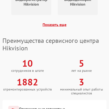
Hikvision
Hikvision
Поломка системы защиты
1000 ₽
Подробнее →
от перенапряжения
Показать еще
Поломка системы защиты
1000 ₽
Подробнее →
от замыкания
Преимущества сервисного центра
Hikvision
10
5
сотрудников в штате
лет на рынке
1882
3
отремонтированных устройств
минимальный опыт работы
специалистов
Оригинальные запчасти и