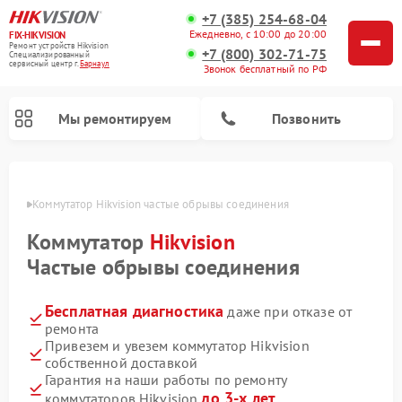
+7 (385) 254-68-04
Ежедневно, с 10:00 до 20:00
FIX-HIKVISION
Ремонт устройств Hikvision
+7 (800) 302-71-75
Специализированный
cервисный центр г.
Барнаул
Звонок бесплатный по РФ
Мы ремонтируем
Позвонить
науле
Коммутатор Hikvision частые обрывы соединения
Коммутатор
Hikvision
Ремонт видеорегистраторов Hikvision
Ремонт видеодомофонов Hikvision
Частые обрывы соединения
Бесплатная диагностика
даже при отказе от
ремонта
Привезем и увезем коммутатор Hikvision
собственной доставкой
Гарантия на наши работы по ремонту
до 3-х лет
коммутаторов Hikvision