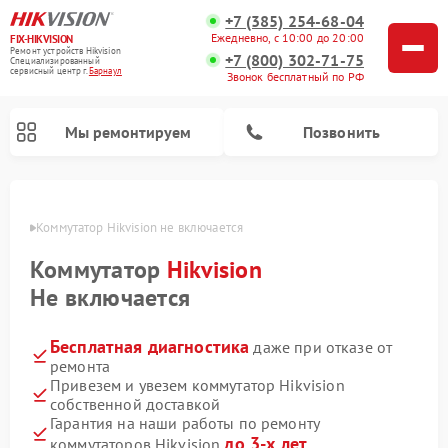
+7 (385) 254-68-04
Ежедневно, с 10:00 до 20:00
FIX-HIKVISION
Ремонт устройств Hikvision
+7 (800) 302-71-75
Специализированный
cервисный центр г.
Барнаул
Звонок бесплатный по РФ
Мы ремонтируем
Позвонить
науле
Коммутатор Hikvision не включается
Коммутатор
Hikvision
Ремонт видеорегистраторов Hikvision
Ремонт видеодомофонов Hikvision
Не включается
Бесплатная диагностика
даже при отказе от
ремонта
Привезем и увезем коммутатор Hikvision
собственной доставкой
Гарантия на наши работы по ремонту
до 3-х лет
коммутаторов Hikvision