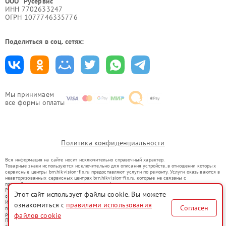
ООО "Русервис"
ИНН 7702633247
ОГРН 1077746335776
Поделиться в соц. сетях:
Мы принимаем
все формы оплаты
Политика конфиденциальности
Вся информация на сайте носит исключительно справочный характер.
Товарные знаки используются исключительно для описания устройств, в отношении которых
сервисные центры brn.hikvision-fix.ru предоставляют услуги по ремонту. Услуги оказываются в
неавторизованных сервисных центрах brn.hikvision-fix.ru, которые не связаны с
правообладателями товарных знаков или их официальными представителями.
Ремонт осуществляется для устройств, уже введенных в гражданский оборот в соответствии
Этот сайт использует файлы cookie. Вы можете
со статьей 1487 ГК РФ.
Использование товарных знаков не преследует цели индивидуализации услуг или введения
ознакомиться с
правилами использования
Согласен
потребителей в заблуждение, а служит для информирования о предоставляемых услугах по
файлов cookie
ремонту техники указанных брендов.
Представленная на сайте информация не является публичной офертой, определяемой