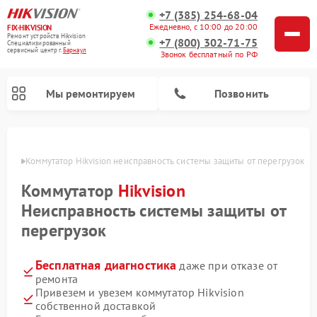
+7 (385) 254-68-04
Ежедневно, с 10:00 до 20:00
FIX-HIKVISION
Ремонт устройств Hikvision
+7 (800) 302-71-75
Специализированный
cервисный центр г.
Барнаул
Звонок бесплатный по РФ
Мы ремонтируем
Позвонить
науле
Коммутатор Hikvision неисправность системы защиты от перегрузок
Коммутатор
Hikvision
Ремонт видеорегистраторов Hikvision
Ремонт видеодомофонов Hikvision
Неисправность системы защиты от
перегрузок
Бесплатная диагностика
даже при отказе от
ремонта
Привезем и увезем коммутатор Hikvision
собственной доставкой