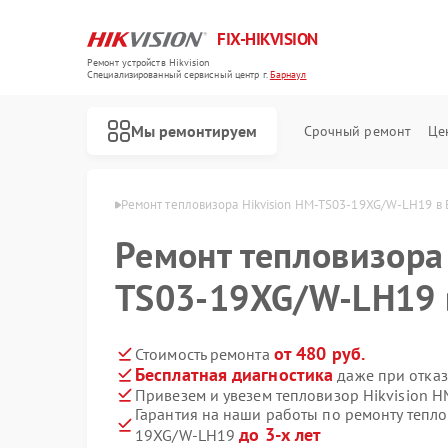
FIX-HIKVISION
Ремонт устройств Hikvision
Специализированный cервисный центр г.
Барнаул
Мы ремонтируем
Срочный ремонт
Це
ikvision в Барнауле
Ремонт тепловизора Hikvision HM-TS03-19XG/W-LH19 в 
Ремонт тепловизора 
TS03-19XG/W-LH19 
Ремонт видеорегистраторов Hikvision
Ремонт видеодомофонов Hikvision
Ремонт коммутаторов Hikvision
от 480 руб.
Стоимость ремонта
Бесплатная диагностика
даже при отказ
Привезем и увезем тепловизор Hikvision
Гарантия на наши работы по ремонту тепл
до 3-х лет
19XG/W-LH19