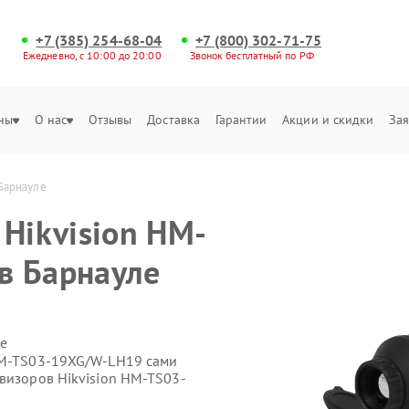
+7 (385) 254-68-04
+7 (800) 302-71-75
Ежедневно, с 10:00 до 20:00
Звонок бесплатный по РФ
ны
О нас
Отзывы
Доставка
Гарантии
Акции и скидки
Зая
Барнауле
Hikvision HM-
в Барнауле
е
 HM-TS03-19XG/W-LH19 сами
овизоров Hikvision HM-TS03-