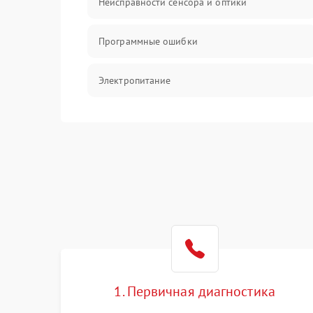
Неисправности сенсора и оптики
Программные ошибки
Электропитание
Измерения
Матрица
Проблемы питания
Температурные проблемы
Сбои коммуникаций и интерфейсов
1. Первичная диагностика