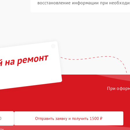
восстановление информации при необходи
й на ремонт
При оформл
Отправить заявку и получить 1500 ₽
сти