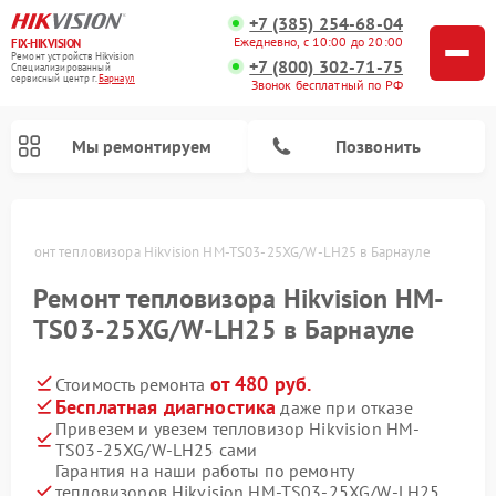
+7 (385) 254-68-04
Ежедневно, с 10:00 до 20:00
FIX-HIKVISION
Ремонт устройств Hikvision
+7 (800) 302-71-75
Специализированный
cервисный центр г.
Барнаул
Звонок бесплатный по РФ
Мы ремонтируем
Позвонить
е
Ремонт тепловизора Hikvision HM-TS03-25XG/W-LH25 в Барнауле
Ремонт тепловизора Hikvision HM-
Ремонт видеодомофонов Hikvision
Ремонт видеорегистраторов Hikvision
TS03-25XG/W-LH25 в Барнауле
от 480 руб.
Стоимость ремонта
Бесплатная диагностика
даже при отказе
Привезем и увезем тепловизор Hikvision HM-
TS03-25XG/W-LH25 сами
Гарантия на наши работы по ремонту
тепловизоров Hikvision HM-TS03-25XG/W-LH25