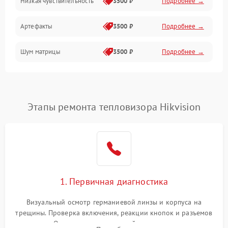
Низкая чувствительность
3500 ₽
Подробнее →
Измерения
Артефакты
3500 ₽
Подробнее →
Матрица
Шум матрицы
3500 ₽
Подробнее →
Проблемы питания
Температурные проблемы
Сбои коммуникаций и интерфейсов
Этапы ремонта тепловизора Hikvision
Программные сбои
Проблемы с объективом
1. Первичная диагностика
Экран (дисплей)
Визуальный осмотр германиевой линзы и корпуса на
трещины. Проверка включения, реакции кнопок и разъемов
зарядки. Оценка вывода тепловой сигнатуры на экран,