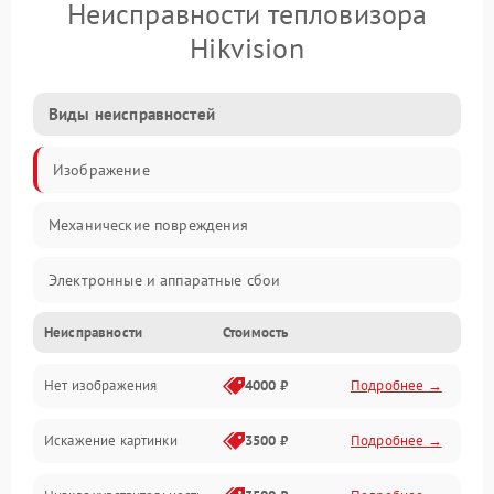
Неисправности тепловизора
Hikvision
Виды неисправностей
Изображение
Механические повреждения
Электронные и аппаратные сбои
Неисправности
Стоимость
Неисправности сенсора и оптики
Нет изображения
4000 ₽
Подробнее →
Программные ошибки
Искажение картинки
3500 ₽
Подробнее →
Электропитание