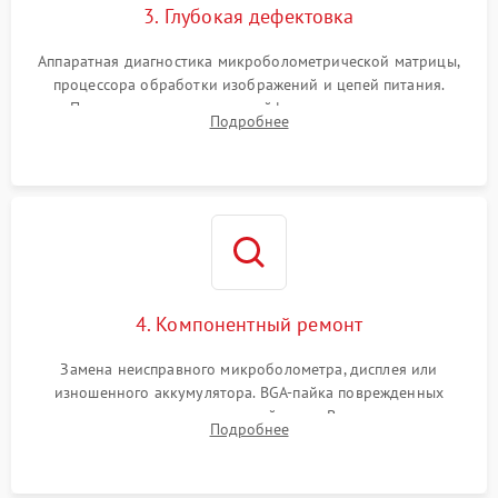
3. Глубокая дефектовка
Аппаратная диагностика микроболометрической матрицы,
процессора обработки изображений и цепей питания.
Проверка целостности шлейфов, модуля памяти и
Подробнее
интерфейсов связи. Выявление сгоревших SMD-компонентов
на плате.
4. Компонентный ремонт
Замена неисправного микроболометра, дисплея или
изношенного аккумулятора. BGA-пайка поврежденных
контроллеров на материнской плате. Восстановление
Подробнее
разъемов и кнопок, замена поврежденных элементов
корпуса.