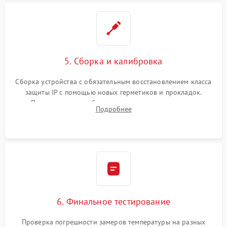
5. Сборка и калибровка
Сборка устройства с обязательным восстановлением класса
защиты IP с помощью новых герметиков и прокладок.
Программная калибровка матрицы по эталонному
Подробнее
абсолютно черному телу для точного измерения температур.
6. Финальное тестирование
Проверка погрешности замеров температуры на разных