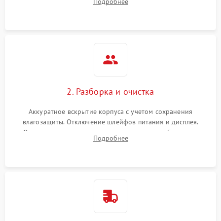
Подробнее
проверка базовых функций и считывание системных
ошибок.
2. Разборка и очистка
Аккуратное вскрытие корпуса с учетом сохранения
влагозащиты. Отключение шлейфов питания и дисплея.
Очистка внутренних плат от окислов и пыли. Бережная
Подробнее
обработка германиевого объектива специализированными
растворами.