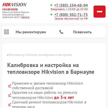
+7 (385) 254-68-04
Ежедневно, с 10:00 до 20:00
FIX-HIKVISION
Ремонт устройств Hikvision
+7 (800) 302-71-75
Специализированный
cервисный центр г.
Барнаул
Звонок бесплатный по РФ
Мы ремонтируем
Позвонить
науле
Тепловизор Hikvision калибровка и настройка
Калибровка и настройка на
Ремонт видеодомофонов Hikvision
Ремонт видеорегистраторов Hikvision
тепловизоре Hikvision в Барнауле
Привезем и увезем тепловизор Hikvision
собственной доставкой
Гарантия на наши работы по ремонту
до 3-х лет
тепловизоров Hikvision
Срочный ремонт тепловизоров Hikvision в
течении часа