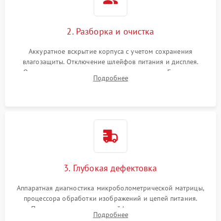
2. Разборка и очистка
Аккуратное вскрытие корпуса с учетом сохранения
влагозащиты. Отключение шлейфов питания и дисплея.
Очистка внутренних плат от окислов и пыли. Бережная
Подробнее
обработка германиевого объектива специализированными
растворами.
3. Глубокая дефектовка
Аппаратная диагностика микроболометрической матрицы,
процессора обработки изображений и цепей питания.
Проверка целостности шлейфов, модуля памяти и
Подробнее
интерфейсов связи. Выявление сгоревших SMD-компонентов