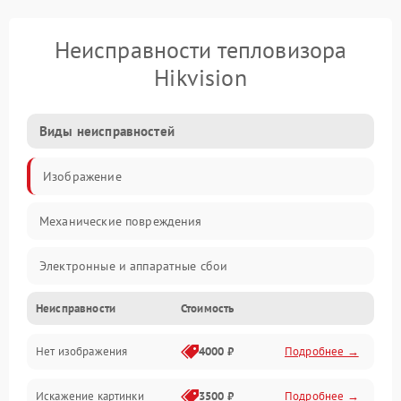
Неисправности тепловизора
Hikvision
Виды неисправностей
Изображение
Механические повреждения
Электронные и аппаратные сбои
Неисправности
Стоимость
Неисправности сенсора и оптики
Нет изображения
4000 ₽
Подробнее →
Программные ошибки
Искажение картинки
3500 ₽
Подробнее →
Электропитание