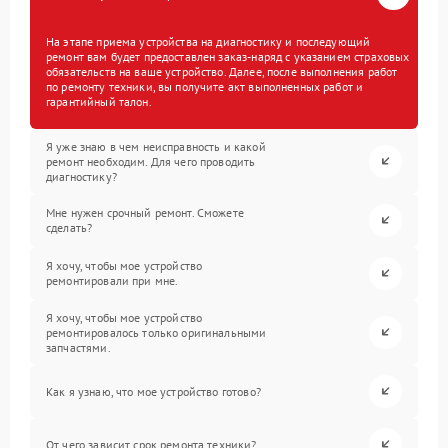
На этапе приема устройства на диагностику и последующий
ремонт вам будет предоставлен заказ-наряд с указанием страховых
обязательств на ваше устройство. Далее, после выполнения работ
по ремонту техники, вы получите акт выполненных работ и
гарантийный талон.
Я уже знаю в чем неисправность и какой
ремонт необходим. Для чего проводить
диагностику?
Мне нужен срочный ремонт. Сможете
сделать?
Я хочу, чтобы мое устройство
ремонтировали при мне.
Я хочу, чтобы мое устройство
ремонтировалось только оригинальными
запчастями.
Как я узнаю, что мое устройство готово?
От чего зависит срок ремонта техники?