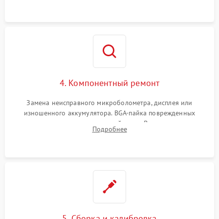
на плате.
4. Компонентный ремонт
Замена неисправного микроболометра, дисплея или
изношенного аккумулятора. BGA-пайка поврежденных
контроллеров на материнской плате. Восстановление
Подробнее
разъемов и кнопок, замена поврежденных элементов
корпуса.
5. Сборка и калибровка