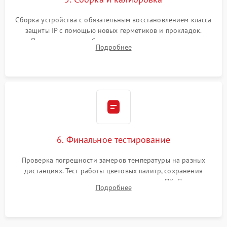
Сборка устройства с обязательным восстановлением класса
защиты IP с помощью новых герметиков и прокладок.
Программная калибровка матрицы по эталонному
Подробнее
абсолютно черному телу для точного измерения температур.
6. Финальное тестирование
Проверка погрешности замеров температуры на разных
дистанциях. Тест работы цветовых палитр, сохранения
термограмм в память и передачи данных на ПК. Проверка
Подробнее
автономности работы и итоговый контроль качества.