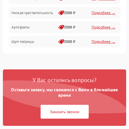
Низкая чувствительность
3500 ₽
Подробнее →
Измерения
Артефакты
3500 ₽
Подробнее →
Матрица
Шум матрицы
3500 ₽
Подробнее →
Проблемы питания
Температурные проблемы
Сбои коммуникаций и интерфейсов
У Вас остались вопросы?
Программные сбои
Оставьте заявку, мы свяжемся с Вами в ближайшее
время
Проблемы с объективом
Заказать звонок
Экран (дисплей)