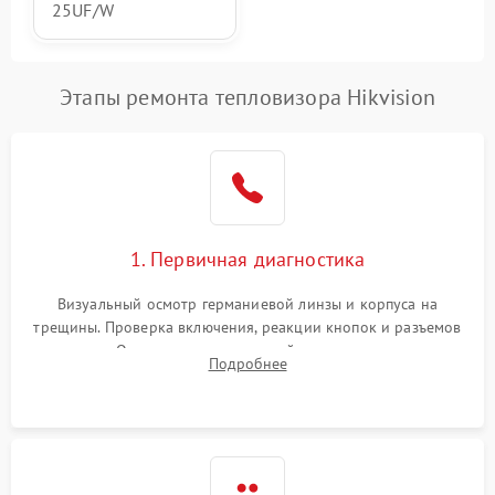
25UF/W
Этапы ремонта тепловизора Hikvision
1. Первичная диагностика
Визуальный осмотр германиевой линзы и корпуса на
трещины. Проверка включения, реакции кнопок и разъемов
зарядки. Оценка вывода тепловой сигнатуры на экран,
Подробнее
проверка базовых функций и считывание системных
ошибок.