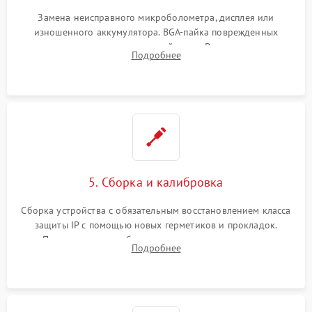
Замена неисправного микроболометра, дисплея или
изношенного аккумулятора. BGA-пайка поврежденных
контроллеров на материнской плате. Восстановление
Подробнее
разъемов и кнопок, замена поврежденных элементов
корпуса.
5. Сборка и калибровка
Сборка устройства с обязательным восстановлением класса
защиты IP с помощью новых герметиков и прокладок.
Программная калибровка матрицы по эталонному
Подробнее
абсолютно черному телу для точного измерения температур.