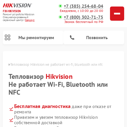
+7 (385) 254-68-04
Ежедневно, с 10:00 до 20:00
FIX-HIKVISION
Ремонт устройств Hikvision
+7 (800) 302-71-75
Специализированный
cервисный центр г.
Барнаул
Звонок бесплатный по РФ
Мы ремонтируем
Позвонить
науле
Тепловизор Hikvision не работает wi‑fi, bluetooth или nfc
Тепловизор
Hikvision
Ремонт видеодомофонов Hikvision
Ремонт видеорегистраторов Hikvision
Не работает Wi‑Fi, Bluetooth или
NFC
Бесплатная диагностика
даже при отказе от
ремонта
Привезем и увезем тепловизор Hikvision
собственной доставкой