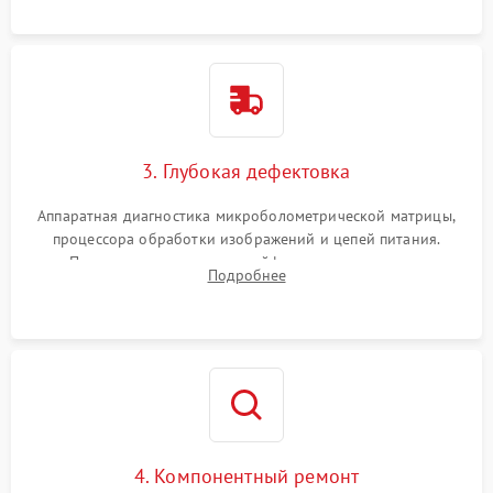
растворами.
3. Глубокая дефектовка
Аппаратная диагностика микроболометрической матрицы,
процессора обработки изображений и цепей питания.
Проверка целостности шлейфов, модуля памяти и
Подробнее
интерфейсов связи. Выявление сгоревших SMD-компонентов
на плате.
4. Компонентный ремонт