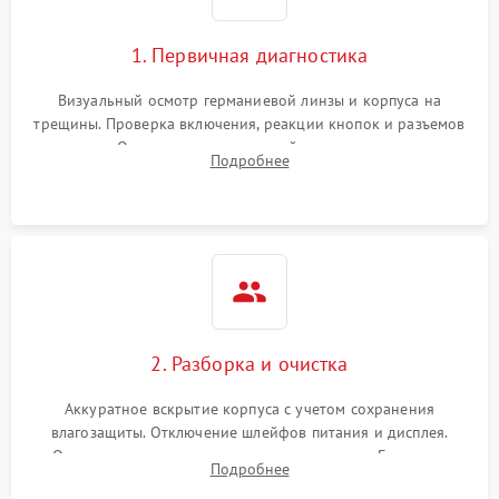
1. Первичная диагностика
Визуальный осмотр германиевой линзы и корпуса на
трещины. Проверка включения, реакции кнопок и разъемов
зарядки. Оценка вывода тепловой сигнатуры на экран,
Подробнее
проверка базовых функций и считывание системных
ошибок.
2. Разборка и очистка
Аккуратное вскрытие корпуса с учетом сохранения
влагозащиты. Отключение шлейфов питания и дисплея.
Очистка внутренних плат от окислов и пыли. Бережная
Подробнее
обработка германиевого объектива специализированными