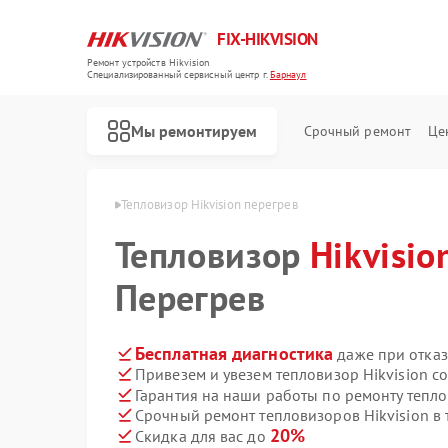
FIX-HIKVISION
Ремонт устройств Hikvision
Специализированный cервисный центр г.
Барнаул
Мы ремонтируем
Срочный ремонт
Це
ikvision в Барнауле
Тепловизор Hikvision перегрев
Тепловизор
Hikvisio
Перегрев
Ремонт видеорегистраторов Hikvision
Ремонт видеодомофонов Hikvision
Ремонт коммутаторов Hikvision
Бесплатная диагностика
даже при отказ
Привезем и увезем тепловизор Hikvision с
Гарантия на наши работы по ремонту тепло
Срочный ремонт тепловизоров Hikvision в 
20%
Скидка для вас до