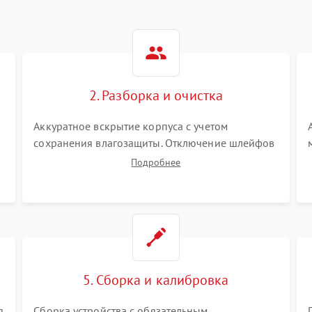
2. Разборка и очистка
Аккуратное вскрытие корпуса с учетом
сохранения влагозащиты. Отключение шлейфов
питания и дисплея. Очистка внутренних плат от
Подробнее
окислов и пыли. Бережная обработка
германиевого объектива специализированными
растворами.
5. Сборка и калибровка
я
Сборка устройства с обязательным