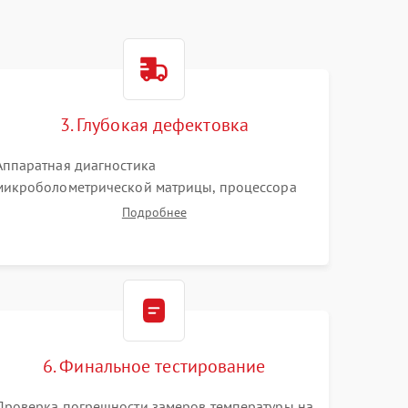
3. Глубокая дефектовка
Аппаратная диагностика
микроболометрической матрицы, процессора
обработки изображений и цепей питания.
Подробнее
Проверка целостности шлейфов, модуля памяти
и интерфейсов связи. Выявление сгоревших
SMD-компонентов на плате.
6. Финальное тестирование
Проверка погрешности замеров температуры на