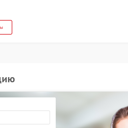
ны
цию