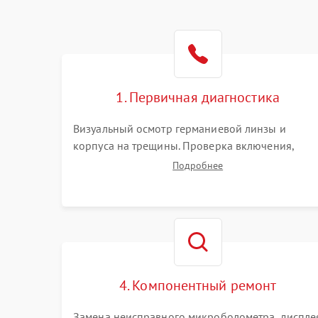
1. Первичная диагностика
Визуальный осмотр германиевой линзы и
корпуса на трещины. Проверка включения,
реакции кнопок и разъемов зарядки. Оценка
Подробнее
вывода тепловой сигнатуры на экран, проверка
базовых функций и считывание системных
ошибок.
4. Компонентный ремонт
Замена неисправного микроболометра, диспле