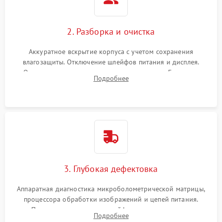
2. Разборка и очистка
Аккуратное вскрытие корпуса с учетом сохранения
влагозащиты. Отключение шлейфов питания и дисплея.
Очистка внутренних плат от окислов и пыли. Бережная
Подробнее
обработка германиевого объектива специализированными
растворами.
3. Глубокая дефектовка
Аппаратная диагностика микроболометрической матрицы,
процессора обработки изображений и цепей питания.
Проверка целостности шлейфов, модуля памяти и
Подробнее
интерфейсов связи. Выявление сгоревших SMD-компонентов