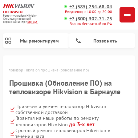
+7 (385) 254-68-04
Ежедневно, с 10:00 до 20:00
FIX-HIKVISION
Ремонт устройств Hikvision
+7 (800) 302-71-75
Специализированный
cервисный центр г.
Барнаул
Звонок бесплатный по РФ
Мы ремонтируем
Позвонить
е
Тепловизор Hikvision прошивка (обновление по)
Прошивка (Обновление ПО) на
Ремонт видеодомофонов Hikvision
Ремонт видеорегистраторов Hikvision
тепловизоре Hikvision в Барнауле
Привезем и увезем тепловизор Hikvision
собственной доставкой
Гарантия на наши работы по ремонту
до 3-х лет
тепловизоров Hikvision
Срочный ремонт тепловизоров Hikvision в
течении часа