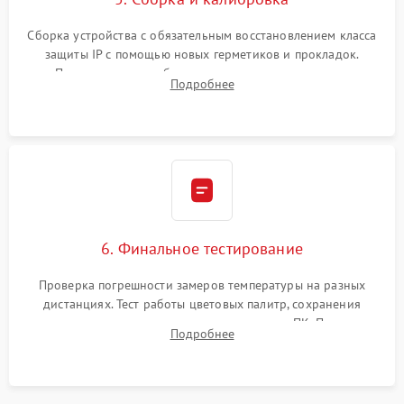
Сборка устройства с обязательным восстановлением класса
защиты IP с помощью новых герметиков и прокладок.
Программная калибровка матрицы по эталонному
Подробнее
абсолютно черному телу для точного измерения температур.
6. Финальное тестирование
Проверка погрешности замеров температуры на разных
дистанциях. Тест работы цветовых палитр, сохранения
термограмм в память и передачи данных на ПК. Проверка
Подробнее
автономности работы и итоговый контроль качества.