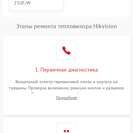
25UF/W
Этапы ремонта тепловизора Hikvision
1. Первичная диагностика
Визуальный осмотр германиевой линзы и корпуса на
трещины. Проверка включения, реакции кнопок и разъемов
зарядки. Оценка вывода тепловой сигнатуры на экран,
Подробнее
проверка базовых функций и считывание системных
ошибок.