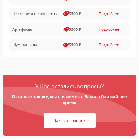
Низкая чувствительность
3500 ₽
Подробнее →
Измерения
Артефакты
3500 ₽
Подробнее →
Матрица
Шум матрицы
3500 ₽
Подробнее →
Проблемы питания
Температурные проблемы
Сбои коммуникаций и интерфейсов
У Вас остались вопросы?
Программные сбои
Оставьте заявку, мы свяжемся с Вами в ближайшее
время
Проблемы с объективом
Заказать звонок
Экран (дисплей)