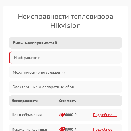
Неисправности тепловизора
Hikvision
Виды неисправностей
Изображение
Механические повреждения
Электронные и аппаратные сбои
Неисправности
Стоимость
Неисправности сенсора и оптики
Нет изображения
4000 ₽
Подробнее →
Программные ошибки
Искажение картинки
3500 ₽
Подробнее →
Электропитание