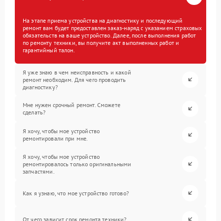
На этапе приема устройства на диагностику и последующий
ремонт вам будет предоставлен заказ-наряд с указанием страховых
обязательств на ваше устройство. Далее, после выполнения работ
по ремонту техники, вы получите акт выполненных работ и
гарантийный талон.
Я уже знаю в чем неисправность и какой
ремонт необходим. Для чего проводить
диагностику?
Мне нужен срочный ремонт. Сможете
сделать?
Я хочу, чтобы мое устройство
ремонтировали при мне.
Я хочу, чтобы мое устройство
ремонтировалось только оригинальными
запчастями.
Как я узнаю, что мое устройство готово?
От чего зависит срок ремонта техники?