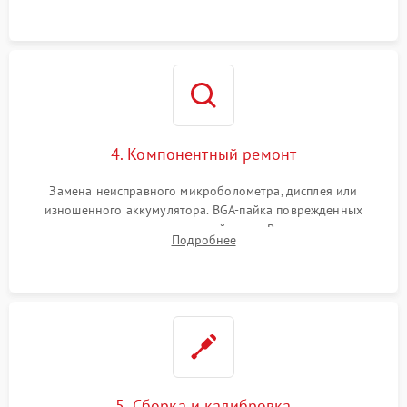
на плате.
4. Компонентный ремонт
Замена неисправного микроболометра, дисплея или
изношенного аккумулятора. BGA-пайка поврежденных
контроллеров на материнской плате. Восстановление
Подробнее
разъемов и кнопок, замена поврежденных элементов
корпуса.
5. Сборка и калибровка