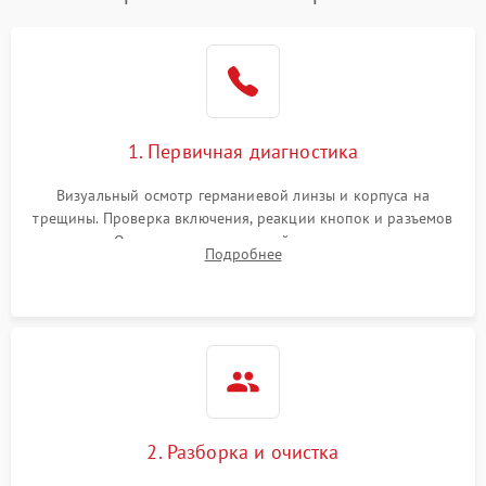
1. Первичная диагностика
Визуальный осмотр германиевой линзы и корпуса на
трещины. Проверка включения, реакции кнопок и разъемов
зарядки. Оценка вывода тепловой сигнатуры на экран,
Подробнее
проверка базовых функций и считывание системных
ошибок.
2. Разборка и очистка