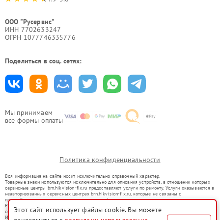
ООО "Русервис"
ИНН 7702633247
ОГРН 1077746335776
Поделиться в соц. сетях:
Мы принимаем
все формы оплаты
Политика конфиденциальности
Вся информация на сайте носит исключительно справочный характер.
Товарные знаки используются исключительно для описания устройств, в отношении которых
сервисные центры brn.hikvision-fix.ru предоставляют услуги по ремонту. Услуги оказываются в
неавторизованных сервисных центрах brn.hikvision-fix.ru, которые не связаны с
правообладателями товарных знаков или их официальными представителями.
Ремонт осуществляется для устройств, уже введенных в гражданский оборот в соответствии
Этот сайт использует файлы cookie. Вы можете
со статьей 1487 ГК РФ.
Использование товарных знаков не преследует цели индивидуализации услуг или введения