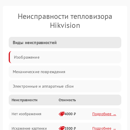
Неисправности тепловизора
Hikvision
Виды неисправностей
Изображение
Механические повреждения
Электронные и аппаратные сбои
Неисправности
Стоимость
Неисправности сенсора и оптики
Нет изображения
4000 ₽
Подробнее →
Программные ошибки
Искажение картинки
3500 ₽
Подробнее →
Электропитание