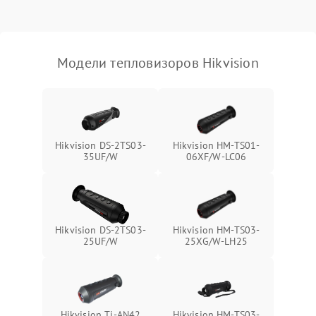
Модели тепловизоров Hikvision
Hikvision DS-2TS03-
Hikvision HM-TS01-
35UF/W
06XF/W-LC06
Hikvision DS-2TS03-
Hikvision HM-TS03-
25UF/W
25XG/W-LH25
Hikvision Ti-AN42
Hikvision HM-TS03-