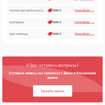
Низкая чувствительность
3500 ₽
Подробнее →
Измерения
Артефакты
3500 ₽
Подробнее →
Матрица
Шум матрицы
3500 ₽
Подробнее →
Проблемы питания
Температурные проблемы
Сбои коммуникаций и интерфейсов
У Вас остались вопросы?
Программные сбои
Оставьте заявку, мы свяжемся с Вами в ближайшее
время
Проблемы с объективом
Заказать звонок
Экран (дисплей)