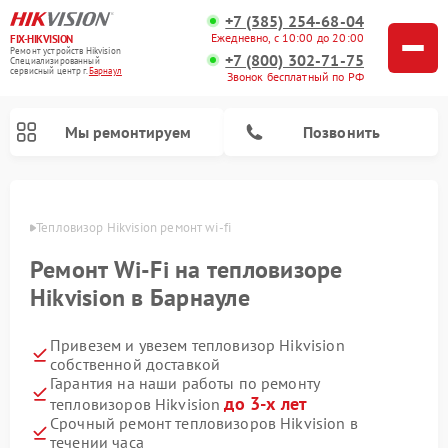
+7 (385) 254-68-04
Ежедневно, с 10:00 до 20:00
FIX-HIKVISION
Ремонт устройств Hikvision
+7 (800) 302-71-75
Специализированный
cервисный центр г.
Барнаул
Звонок бесплатный по РФ
Мы ремонтируем
Позвонить
науле
Тепловизор Hikvision ремонт wi-fi
Ремонт Wi-Fi на тепловизоре
Ремонт видеодомофонов Hikvision
Ремонт видеорегистраторов Hikvision
Hikvision в Барнауле
Привезем и увезем тепловизор Hikvision
собственной доставкой
Гарантия на наши работы по ремонту
до 3-х лет
тепловизоров Hikvision
Срочный ремонт тепловизоров Hikvision в
течении часа