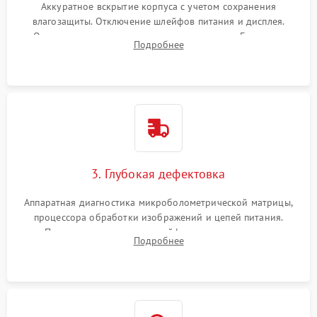
Аккуратное вскрытие корпуса с учетом сохранения
влагозащиты. Отключение шлейфов питания и дисплея.
Очистка внутренних плат от окислов и пыли. Бережная
Подробнее
обработка германиевого объектива специализированными
растворами.
3. Глубокая дефектовка
Аппаратная диагностика микроболометрической матрицы,
процессора обработки изображений и цепей питания.
Проверка целостности шлейфов, модуля памяти и
Подробнее
интерфейсов связи. Выявление сгоревших SMD-компонентов
на плате.