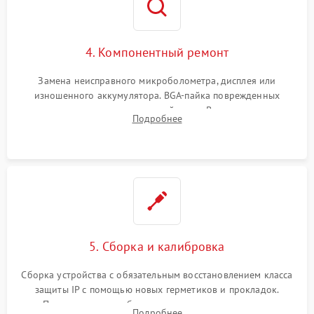
4. Компонентный ремонт
Замена неисправного микроболометра, дисплея или
изношенного аккумулятора. BGA-пайка поврежденных
контроллеров на материнской плате. Восстановление
Подробнее
разъемов и кнопок, замена поврежденных элементов
корпуса.
5. Сборка и калибровка
Сборка устройства с обязательным восстановлением класса
защиты IP с помощью новых герметиков и прокладок.
Программная калибровка матрицы по эталонному
Подробнее