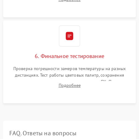
абсолютно черному телу для точного измерения температур.
6. Финальное тестирование
Проверка погрешности замеров температуры на разных
дистанциях. Тест работы цветовых палитр, сохранения
термограмм в память и передачи данных на ПК. Проверка
Подробнее
автономности работы и итоговый контроль качества.
FAQ. Ответы на вопросы