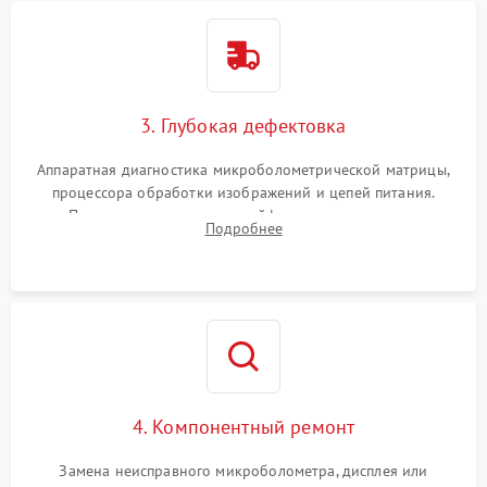
3. Глубокая дефектовка
Аппаратная диагностика микроболометрической матрицы,
процессора обработки изображений и цепей питания.
Проверка целостности шлейфов, модуля памяти и
Подробнее
интерфейсов связи. Выявление сгоревших SMD-компонентов
на плате.
4. Компонентный ремонт
Замена неисправного микроболометра, дисплея или