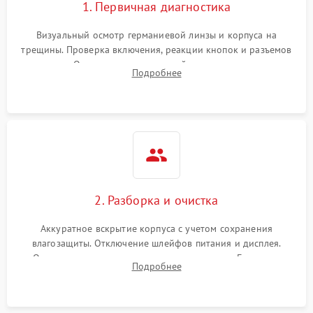
1. Первичная диагностика
Визуальный осмотр германиевой линзы и корпуса на
трещины. Проверка включения, реакции кнопок и разъемов
зарядки. Оценка вывода тепловой сигнатуры на экран,
Подробнее
проверка базовых функций и считывание системных
ошибок.
2. Разборка и очистка
Аккуратное вскрытие корпуса с учетом сохранения
влагозащиты. Отключение шлейфов питания и дисплея.
Очистка внутренних плат от окислов и пыли. Бережная
Подробнее
обработка германиевого объектива специализированными
растворами.