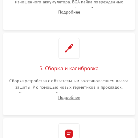
изношенного аккумулятора. BGA-пайка поврежденных
контроллеров на материнской плате. Восстановление
Подробнее
разъемов и кнопок, замена поврежденных элементов
корпуса.
5. Сборка и калибровка
Сборка устройства с обязательным восстановлением класса
защиты IP с помощью новых герметиков и прокладок.
Программная калибровка матрицы по эталонному
Подробнее
абсолютно черному телу для точного измерения температур.