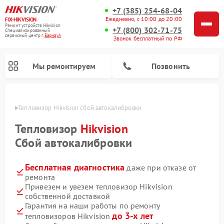
+7 (385) 254-68-04
Ежедневно, с 10:00 до 20:00
FIX-HIKVISION
Ремонт устройств Hikvision
+7 (800) 302-71-75
Специализированный
cервисный центр г.
Барнаул
Звонок бесплатный по РФ
Мы ремонтируем
Позвонить
науле
Тепловизор Hikvision сбой автокалибровки
Тепловизор
Hikvision
Сбой автокалибровки
Ремонт видеодомофонов Hikvision
Ремонт видеорегистраторов Hikvision
Бесплатная диагностика
даже при отказе от
ремонта
Привезем и увезем тепловизор Hikvision
собственной доставкой
Гарантия на наши работы по ремонту
до 3-х лет
тепловизоров Hikvision