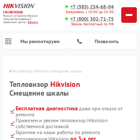
+7 (385) 254-68-04
Ежедневно, с 10:00 до 20:00
FIX-HIKVISION
Ремонт устройств Hikvision
+7 (800) 302-71-75
Специализированный
cервисный центр г.
Барнаул
Звонок бесплатный по РФ
Мы ремонтируем
Позвонить
науле
Тепловизор Hikvision смещение шкалы
Тепловизор
Hikvision
Ремонт видеодомофонов Hikvision
Ремонт видеорегистраторов Hikvision
Смещение шкалы
Бесплатная диагностика
даже при отказе от
ремонта
Привезем и увезем тепловизор Hikvision
собственной доставкой
Гарантия на наши работы по ремонту
до 3-х лет
тепловизоров Hikvision