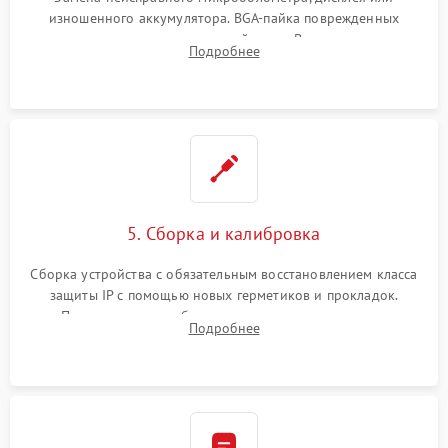
изношенного аккумулятора. BGA-пайка поврежденных
контроллеров на материнской плате. Восстановление
Подробнее
разъемов и кнопок, замена поврежденных элементов
корпуса.
5. Сборка и калибровка
Сборка устройства с обязательным восстановлением класса
защиты IP с помощью новых герметиков и прокладок.
Программная калибровка матрицы по эталонному
Подробнее
абсолютно черному телу для точного измерения температур.