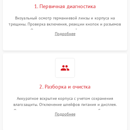
1. Первичная диагностика
Визуальный осмотр германиевой линзы и корпуса на
трещины. Проверка включения, реакции кнопок и разъемов
зарядки. Оценка вывода тепловой сигнатуры на экран,
Подробнее
проверка базовых функций и считывание системных
ошибок.
2. Разборка и очистка
Аккуратное вскрытие корпуса с учетом сохранения
влагозащиты. Отключение шлейфов питания и дисплея.
Очистка внутренних плат от окислов и пыли. Бережная
Подробнее
обработка германиевого объектива специализированными
растворами.