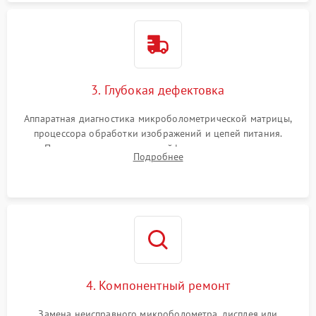
3. Глубокая дефектовка
Аппаратная диагностика микроболометрической матрицы,
процессора обработки изображений и цепей питания.
Проверка целостности шлейфов, модуля памяти и
Подробнее
интерфейсов связи. Выявление сгоревших SMD-компонентов
на плате.
4. Компонентный ремонт
Замена неисправного микроболометра, дисплея или