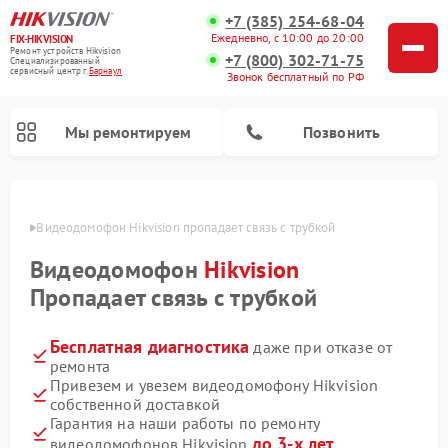
+7 (385) 254-68-04
Ежедневно, с 10:00 до 20:00
FIX-HIKVISION
Ремонт устройств Hikvision
+7 (800) 302-71-75
Специализированный
cервисный центр г.
Барнаул
Звонок бесплатный по РФ
Мы ремонтируем
Позвонить
науле
Видеодомофон Hikvision пропадает связь с трубкой
Видеодомофон
Hikvision
Ремонт видеорегистраторов Hikvision
Пропадает связь с трубкой
Бесплатная диагностика
даже при отказе от
ремонта
Привезем и увезем видеодомофону Hikvision
собственной доставкой
Гарантия на наши работы по ремонту
до 3-х лет
видеодомофонов Hikvision