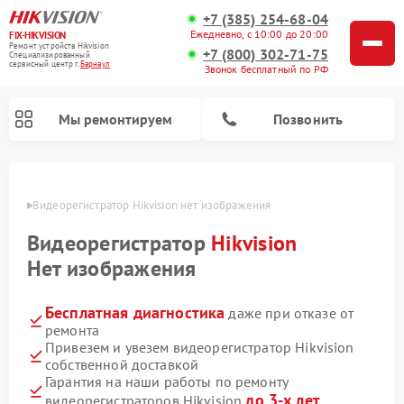
+7 (385) 254-68-04
Ежедневно, с 10:00 до 20:00
FIX-HIKVISION
Ремонт устройств Hikvision
+7 (800) 302-71-75
Специализированный
cервисный центр г.
Барнаул
Звонок бесплатный по РФ
Мы ремонтируем
Позвонить
науле
Видеорегистратор Hikvision нет изображения
Видеорегистратор
Hikvision
Ремонт видеодомофонов Hikvision
Нет изображения
Бесплатная диагностика
даже при отказе от
ремонта
Привезем и увезем видеорегистратор Hikvision
собственной доставкой
Гарантия на наши работы по ремонту
до 3-х лет
видеорегистраторов Hikvision