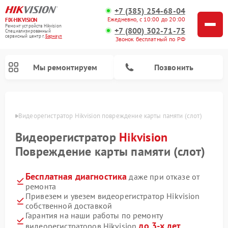
+7 (385) 254-68-04
Ежедневно, с 10:00 до 20:00
FIX-HIKVISION
Ремонт устройств Hikvision
+7 (800) 302-71-75
Специализированный
cервисный центр г.
Барнаул
Звонок бесплатный по РФ
Мы ремонтируем
Позвонить
науле
Видеорегистратор Hikvision повреждение карты памяти (слот)
Видеорегистратор
Hikvision
Ремонт видеодомофонов Hikvision
Повреждение карты памяти (слот)
Бесплатная диагностика
даже при отказе от
ремонта
Привезем и увезем видеорегистратор Hikvision
собственной доставкой
Гарантия на наши работы по ремонту
до 3-х лет
видеорегистраторов Hikvision