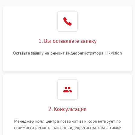
модулем
Неисправность датчика
500 ₽
Подробнее →
движения
Неисправность системы
1500 ₽
Подробнее →
1. Вы оставляете заявку
стабилизации
Оставьте заявку на ремонт видеорегистратора Hikvision
Неисправность
300 ₽
Подробнее →
индикаторов
Неисправность системы
1000 ₽
Подробнее →
записи (пропуск кадров)
2. Консультация
Менеджер колл центра позвонит вам, сориентирует по
стоимости ремонта вашего видеорегистратора а также
ответит на все ваши вопросы.