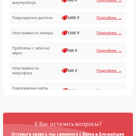
500 ₽
Подробнее →
аккумулятора
Оптика
Повреждение дисплея
1000 ₽
Подробнее →
Программное обеспечение
Неисправность камеры
1500 ₽
Подробнее →
Проблемы с записью
500 ₽
Подробнее →
звука
Неисправность
500 ₽
Подробнее →
микрофона
Повреждение карты
500 ₽
Подробнее →
памяти (слот)
Неисправность кнопок
300 ₽
Подробнее →
управления
У Вас остались вопросы?
Проблемы с пайкой на
1000 ₽
Подробнее →
плате
Оставьте заявку, мы свяжемся с Вами в ближайшее