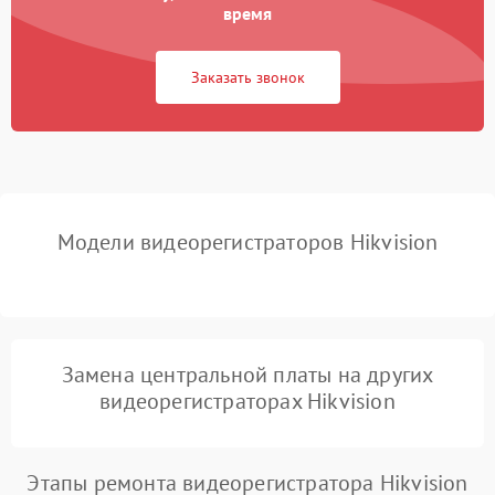
время
Неисправность
2000 ₽
Подробнее →
процессора
Заказать звонок
Неисправность разъемов
500 ₽
Подробнее →
(USB, HDMI)
Проблемы с зарядкой
500 ₽
Подробнее →
устройства
Модели видеорегистраторов Hikvision
Неисправность GPS-
1000 ₽
Подробнее →
модуля
Повреждение внутренних
500 ₽
Подробнее →
проводов
Замена центральной платы на других
видеорегистраторах Hikvision
Неисправность системы
1000 ₽
Подробнее →
охлаждения
Этапы ремонта видеорегистратора Hikvision
Проблемы с Wi-Fi-
1000 ₽
Подробнее →