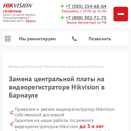
+7 (385) 254-68-04
Ежедневно, с 10:00 до 20:00
FIX-HIKVISION
Ремонт устройств Hikvision
+7 (800) 302-71-75
Специализированный
cервисный центр г.
Барнаул
Звонок бесплатный по РФ
Мы ремонтируем
Позвонить
науле
Видеорегистратор Hikvision замена центральной платы
Замена центральной платы на
Ремонт видеодомофонов Hikvision
видеорегистраторе Hikvision в
Барнауле
Привезем и увезем видеорегистратор Hikvision
собственной доставкой
Гарантия на наши работы по ремонту
до 3-х лет
видеорегистраторов Hikvision