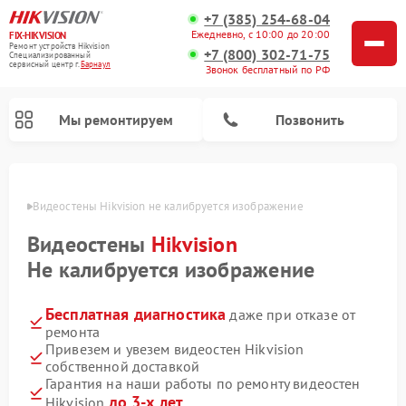
+7 (385) 254-68-04
Ежедневно, с 10:00 до 20:00
FIX-HIKVISION
Ремонт устройств Hikvision
+7 (800) 302-71-75
Специализированный
cервисный центр г.
Барнаул
Звонок бесплатный по РФ
Мы ремонтируем
Позвонить
науле
Видеостены Hikvision не калибруется изображение
Видеостены
Hikvision
Ремонт видеодомофонов Hikvision
Ремонт видеорегистраторов Hikvision
Не калибруется изображение
Бесплатная диагностика
даже при отказе от
ремонта
Привезем и увезем видеостен Hikvision
собственной доставкой
Гарантия на наши работы по ремонту видеостен
до 3-х лет
Hikvision