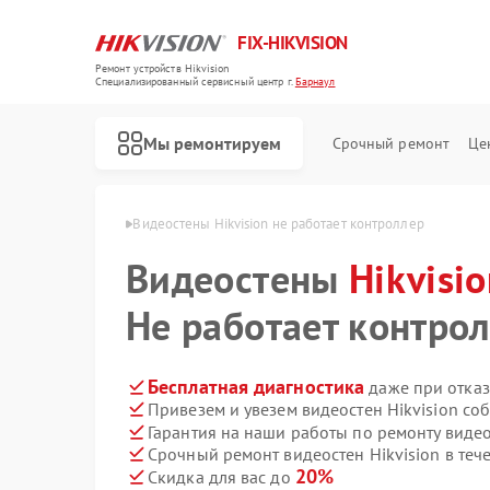
FIX-HIKVISION
Ремонт устройств Hikvision
Специализированный cервисный центр г.
Барнаул
Мы ремонтируем
Срочный ремонт
Це
Hikvision в Барнауле
Видеостены Hikvision не работает контроллер
Видеостены
Hikvisi
Не работает контро
Ремонт тепловизоров Hikvision
Ремонт видеорегистраторов Hikvision
Ремонт видеодомофонов Hikvision
Ремонт коммутаторов Hikvision
Бесплатная диагностика
даже при отказ
Привезем и увезем видеостен Hikvision со
Гарантия на наши работы по ремонту видео
Срочный ремонт видеостен Hikvision в теч
20%
Скидка для вас до