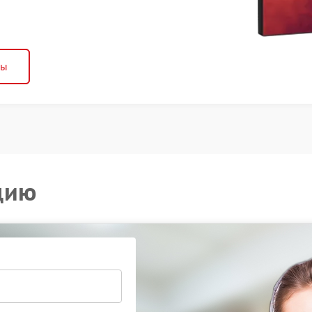
ны
цию