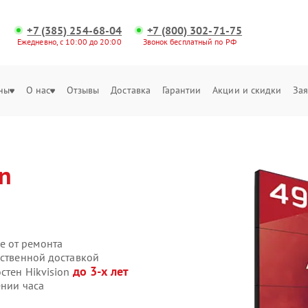
+7 (385) 254-68-04
+7 (800) 302-71-75
Ежедневно, с 10:00 до 20:00
Звонок бесплатный по РФ
ны
О нас
Отзывы
Доставка
Гарантии
Акции и скидки
Зая
on
е от ремонта
бственной доставкой
до 3-х лет
стен Hikvision
ении часа