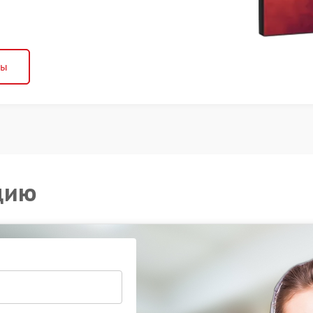
ны
цию