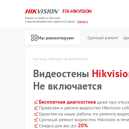
FIX-HIKVISION
Ремонт устройств Hikvision
Специализированный cервисный центр г.
Барнаул
Мы ремонтируем
Срочный ремонт
Це
sion в Барнауле
Видеостены Hikvision не включается
Видеостены
Hikvisi
Не включается
Ремонт тепловизоров Hikvision
Ремонт видеорегистраторов Hikvision
Ремонт видеодомофонов Hikvision
Ремонт коммутаторов Hikvision
Бесплатная диагностика
даже при отказ
Привезем и увезем видеостен Hikvision со
Гарантия на наши работы по ремонту видео
Срочный ремонт видеостен Hikvision в теч
20%
Скидка для вас до