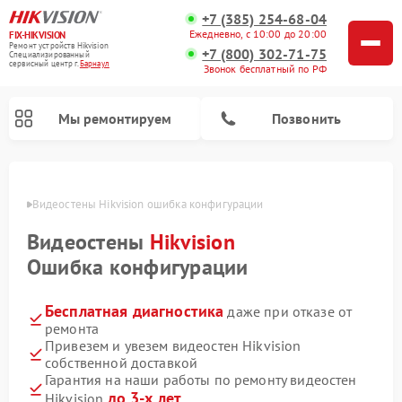
+7 (385) 254-68-04
Ежедневно, с 10:00 до 20:00
FIX-HIKVISION
Ремонт устройств Hikvision
+7 (800) 302-71-75
Специализированный
cервисный центр г.
Барнаул
Звонок бесплатный по РФ
Мы ремонтируем
Позвонить
науле
Видеостены Hikvision ошибка конфигурации
Видеостены
Hikvision
Ремонт видеодомофонов Hikvision
Ремонт видеорегистраторов Hikvision
Ошибка конфигурации
Бесплатная диагностика
даже при отказе от
ремонта
Привезем и увезем видеостен Hikvision
собственной доставкой
Гарантия на наши работы по ремонту видеостен
до 3-х лет
Hikvision