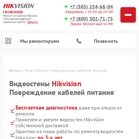
+7 (385) 254-68-04
Ежедневно, с 10:00 до 20:00
FIX-HIKVISION
Ремонт устройств Hikvision
+7 (800) 302-71-75
Специализированный
cервисный центр г.
Барнаул
Звонок бесплатный по РФ
Мы ремонтируем
Позвонить
науле
Видеостены Hikvision повреждение кабелей питания
Видеостены
Hikvision
Ремонт видеодомофонов Hikvision
Ремонт видеорегистраторов Hikvision
Повреждение кабелей питания
Бесплатная диагностика
даже при отказе от
ремонта
Привезем и увезем видеостен Hikvision
собственной доставкой
Гарантия на наши работы по ремонту видеостен
до 3-х лет
Hikvision