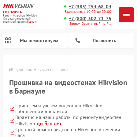
+7 (385) 254-68-04
Ежедневно, с 10:00 до 20:00
FIX-HIKVISION
Ремонт устройств Hikvision
+7 (800) 302-71-75
Специализированный
cервисный центр г.
Барнаул
Звонок бесплатный по РФ
Мы ремонтируем
Позвонить
науле
Видеостены Hikvision прошивка
Прошивка на видеостенах Hikvision
Ремонт видеодомофонов Hikvision
Ремонт видеорегистраторов Hikvision
в Барнауле
Привезем и увезем видеостен Hikvision
собственной доставкой
Гарантия на наши работы по ремонту видеостен
до 3-х лет
Hikvision
Срочный ремонт видеостен Hikvision в течении
часа