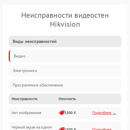
Неисправности видеостен
Hikvision
Виды неисправностей
Видео
Электроника
Программное обеспечение
Неисправности
Стоимость
Калибровка
Нет изображения
1500 ₽
Подробнее →
Электропитание
Чёрный экран на одном
Аппаратная
1500 ₽
Подробнее →