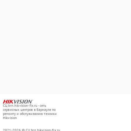
СЦ brn.hikvision-fix.ru - сеть
сервисных центров в Барнауле по
ремонту и обслуживанию техники
Hikvision
2021-2026 © СЦ brn.hikvision-fix.ru