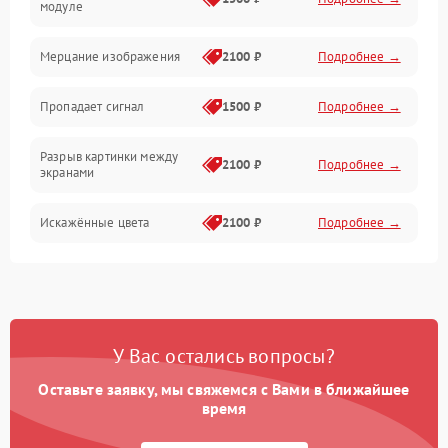
модуле
Механические повреждения
Мерцание изображения
2100 ₽
Подробнее →
Электрика
Пропадает сигнал
1500 ₽
Подробнее →
Коммутационная
Разрыв картинки между
2100 ₽
Подробнее →
экранами
Искажённые цвета
2100 ₽
Подробнее →
Разная яркость панелей
1500 ₽
Подробнее →
Артефакты изображения
2100 ₽
Подробнее →
У Вас остались вопросы?
Оставьте заявку, мы свяжемся с Вами в ближайшее
время