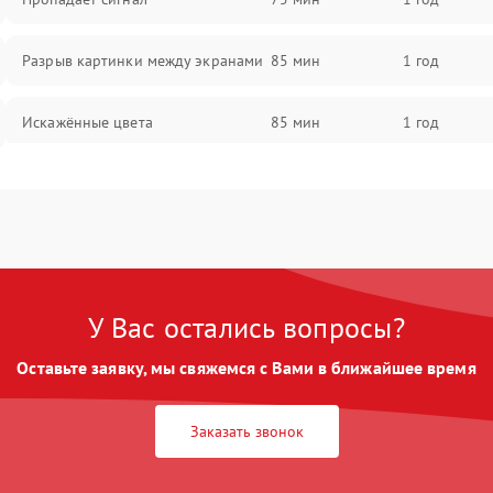
Разрыв картинки между экранами
85 мин
1 год
Искажённые цвета
85 мин
1 год
Разная яркость панелей
75 мин
1 год
Артефакты изображения
85 мин
1 год
У Вас остались вопросы?
Оставьте заявку, мы свяжемся с Вами в ближайшее время
Заказать звонок