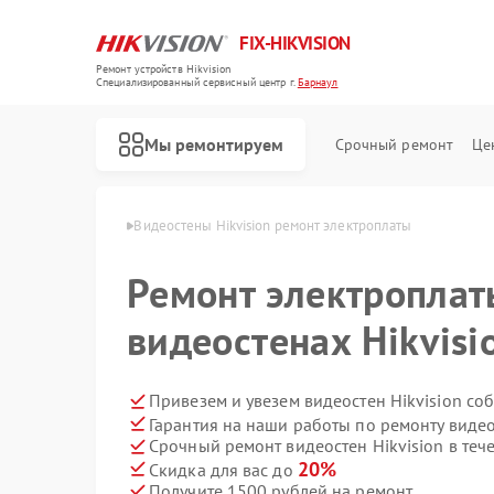
FIX-HIKVISION
Ремонт устройств Hikvision
Специализированный cервисный центр г.
Барнаул
Мы ремонтируем
Срочный ремонт
Це
Hikvision в Барнауле
Видеостены Hikvision ремонт электроплаты
Ремонт электроплат
видеостенах Hikvisi
Ремонт тепловизоров Hikvision
Ремонт видеорегистраторов Hikvision
Ремонт видеодомофонов Hikvision
Ремонт коммутаторов Hikvision
Привезем и увезем видеостен Hikvision со
Гарантия на наши работы по ремонту видео
Срочный ремонт видеостен Hikvision в теч
20%
Скидка для вас до
Получите 1500 рублей на ремонт