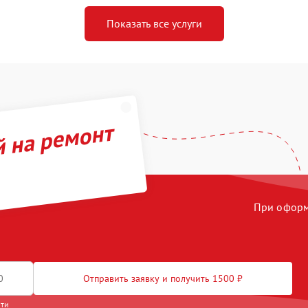
Показать все услуги
й на ремонт
При оформл
Отправить заявку и получить 1500 ₽
сти