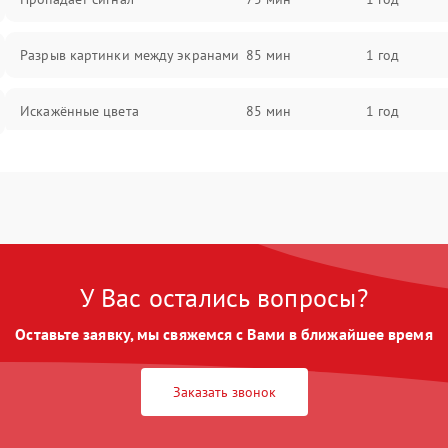
Разрыв картинки между экранами
85 мин
1 год
Искажённые цвета
85 мин
1 год
Разная яркость панелей
75 мин
1 год
Артефакты изображения
85 мин
1 год
У Вас остались вопросы?
Оставьте заявку, мы свяжемся с Вами в ближайшее время
Заказать звонок