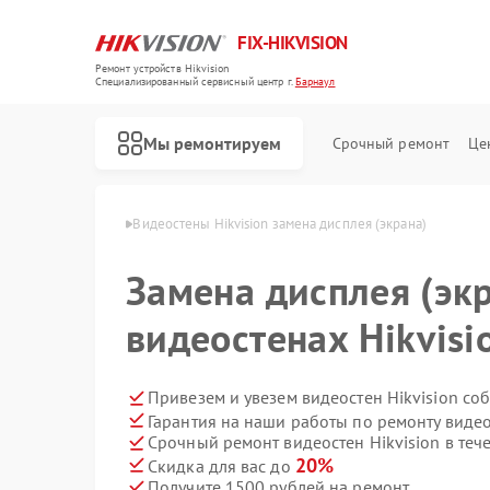
FIX-HIKVISION
Ремонт устройств Hikvision
Специализированный cервисный центр г.
Барнаул
Мы ремонтируем
Срочный ремонт
Це
Hikvision в Барнауле
Видеостены Hikvision замена дисплея (экрана)
Замена дисплея (экр
видеостенах Hikvisi
Ремонт тепловизоров Hikvision
Ремонт видеорегистраторов Hikvision
Ремонт видеодомофонов Hikvision
Ремонт коммутаторов Hikvision
Привезем и увезем видеостен Hikvision со
Гарантия на наши работы по ремонту видео
Срочный ремонт видеостен Hikvision в теч
20%
Скидка для вас до
Получите 1500 рублей на ремонт